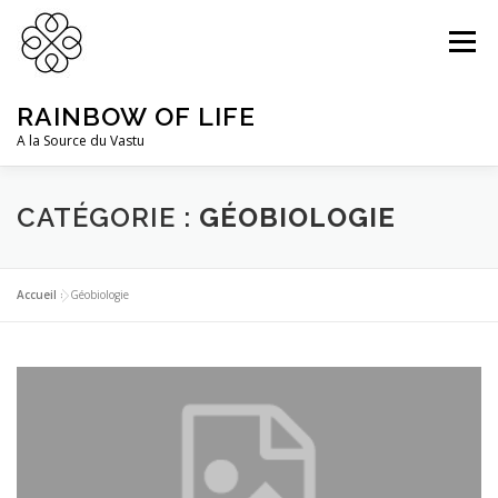
Aller
au
Menu
contenu
RAINBOW OF LIFE
A la Source du Vastu
DR PRABHAT PODDAR
PRESTATIONS
CATÉGORIE :
GÉOBIOLOGIE
ACTUALITÉS
CONNEXION
Accueil
»
Géobiologie