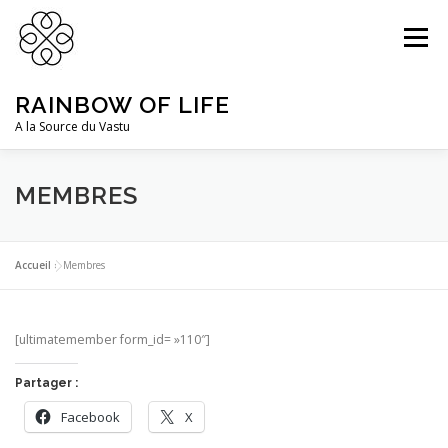
Aller
au
Menu
contenu
RAINBOW OF LIFE
A la Source du Vastu
DR PRABHAT PODDAR
PRESTATIONS
MEMBRES
ACTUALITÉS
CONNEXION
Accueil
»
Membres
[ultimatemember form_id= »110″]
Partager :
Facebook
X