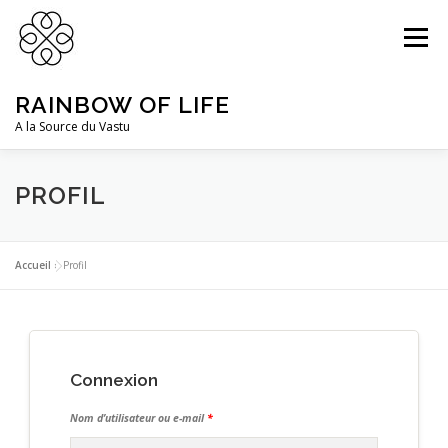
Aller
au
Menu
contenu
RAINBOW OF LIFE
A la Source du Vastu
DR PRABHAT PODDAR
PRESTATIONS
PROFIL
ACTUALITÉS
CONNEXION
Accueil
»
Profil
Connexion
Nom d’utilisateur ou e-mail
*