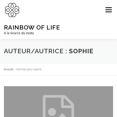
Aller
au
Menu
contenu
RAINBOW OF LIFE
A la Source du Vastu
DR PRABHAT PODDAR
PRESTATIONS
AUTEUR/AUTRICE :
SOPHIE
ACTUALITÉS
CONNEXION
Accueil
»
Archives pour sophie