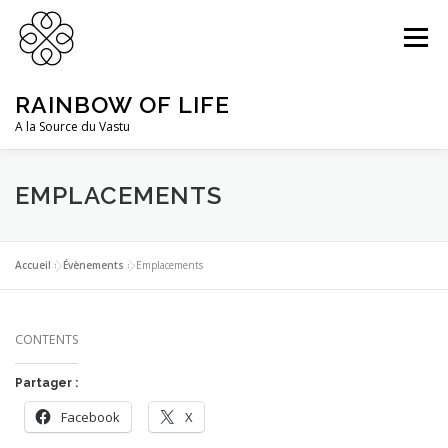
Aller
au
Menu
contenu
RAINBOW OF LIFE
A la Source du Vastu
DR PRABHAT PODDAR
PRESTATIONS
EMPLACEMENTS
ACTUALITÉS
CONNEXION
Accueil
»
Évènements
»
Emplacements
CONTENTS
Partager :
Facebook
X